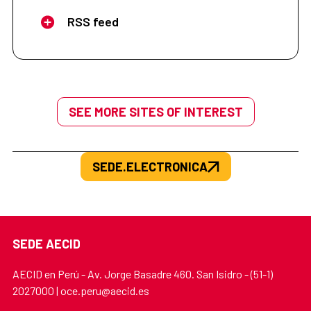
RSS feed
SEE MORE SITES OF INTEREST
SEDE.ELECTRONICA
SEDE AECID
AECID en Perú - Av. Jorge Basadre 460. San Isidro - (51-1)
2027000 | oce.peru@aecid.es