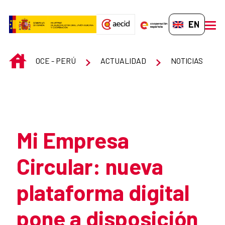
Skip to Main Content
EN-GB
men
INICIO
OCE - PERÚ
ACTUALIDAD
NOTICIAS
Atrás
Mi Empresa
Circular: nueva
plataforma digital
pone a disposición