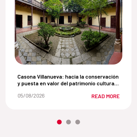
para impulsar la recuperación del espacio público en 
Casona Villanueva: hacia la conservación y puest
Casona Villanueva: hacia la conservación
y puesta en valor del patrimonio cultural
del centro histórico de Cajamarca
Date of the news::
05/08/2026
READ MORE