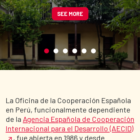
cultural del centro
histórico de Cajamarca
SEE MORE
La Oficina de la Cooperación Española
en Perú, funcionalmente dependiente
de la
Agencia Española de Cooperación
Internacional para el Desarrollo (AECID)
, fue abierta en 1986 y desde