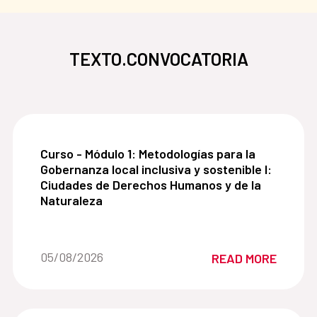
TEXTO.CONVOCATORIA
Curso - Módulo 1: Metodologías para la Gobernanz
Curso - Módulo 1: Metodologías para la
Gobernanza local inclusiva y sostenible I:
Ciudades de Derechos Humanos y de la
Naturaleza
Date of the news::
05/08/2026
READ MORE