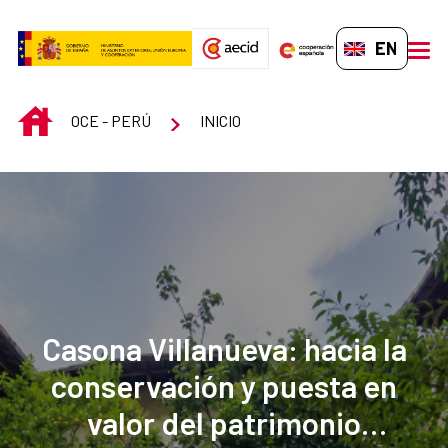
Skip to Main Content
EN-GB
men
INICIO
OCE - PERÚ
INICIO
Casona Villanueva: hacia la
conservación y puesta en
valor del patrimonio