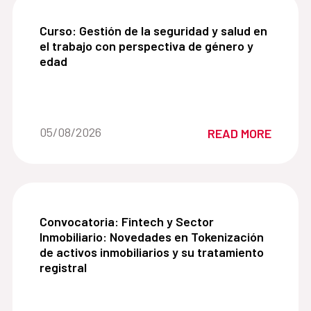
Curso: Gestión de la seguridad y salud en el tra
Curso: Gestión de la seguridad y salud en
el trabajo con perspectiva de género y
edad
Date of the news::
05/08/2026
READ MORE
Convocatoria: Fintech y Sector Inmobiliario: Nove
Convocatoria: Fintech y Sector
Inmobiliario: Novedades en Tokenización
de activos inmobiliarios y su tratamiento
registral