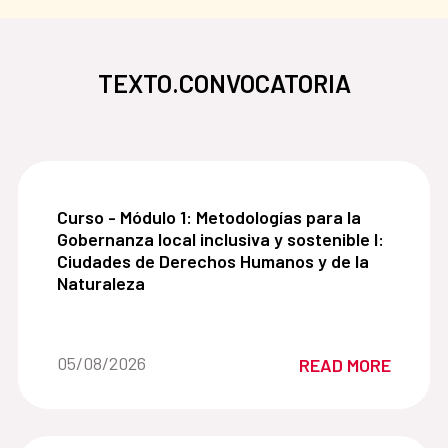
TEXTO.CONVOCATORIA
Curso - Módulo 1: Metodologías para la Gobernanz
Curso - Módulo 1: Metodologías para la
Gobernanza local inclusiva y sostenible I:
Ciudades de Derechos Humanos y de la
Naturaleza
Date of the news::
05/08/2026
READ MORE