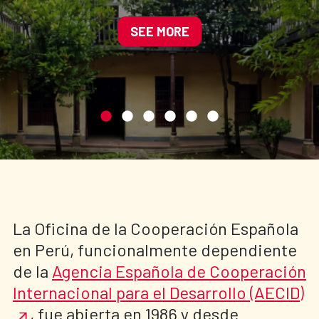
cultural del centro
histórico de Cajamarca
SEE MORE
La Oficina de la Cooperación Española
en Perú, funcionalmente dependiente
de la
Agencia Española de Cooperación
Internacional para el Desarrollo (AECID)
, fue abierta en 1986 y desde