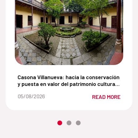
para impulsar la recuperación del espacio público en 
Casona Villanueva: hacia la conservación y puest
Casona Villanueva: hacia la conservación
y puesta en valor del patrimonio cultural
del centro histórico de Cajamarca
Date of the news::
05/08/2026
READ MORE