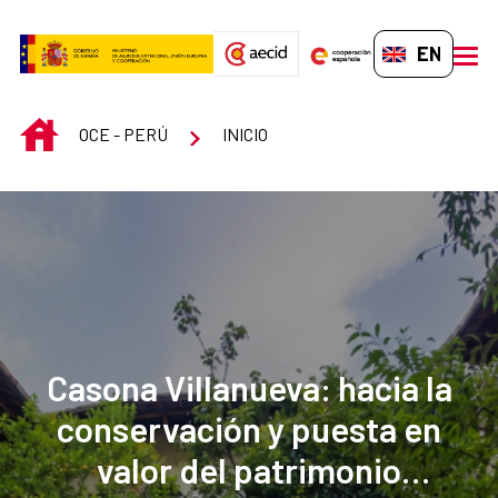
Skip to Main Content
EN-GB
men
INICIO
OCE - PERÚ
INICIO
Casona Villanueva: hacia la
conservación y puesta en
valor del patrimonio