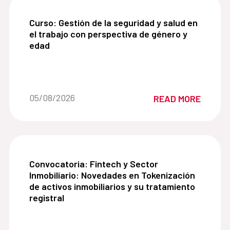
Curso: Gestión de la seguridad y salud en el tra
Curso: Gestión de la seguridad y salud en
el trabajo con perspectiva de género y
edad
Date of the news::
05/08/2026
READ MORE
Convocatoria: Fintech y Sector Inmobiliario: Nove
Convocatoria: Fintech y Sector
Inmobiliario: Novedades en Tokenización
de activos inmobiliarios y su tratamiento
registral