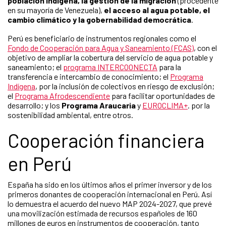
población indígena, la gestión de la migración
(procedente
en su mayoría de Venezuela),
el acceso al agua potable, el
cambio climático y la gobernabilidad democrática
.
Perú es beneficiario de instrumentos regionales como el
Fondo de Cooperación para Agua y Saneamiento (FCAS)
, con el
objetivo de ampliar la cobertura del servicio de agua potable y
saneamiento; el
programa INTERCOONECTA
para la
transferencia e intercambio de conocimiento; el
Programa
Indígena
, por la inclusión de colectivos en riesgo de exclusión;
el
Programa Afrodescendiente
para facilitar oportunidades de
desarrollo; y los
Programa Araucaria
y
EUROCLIMA+
. por la
sostenibilidad ambiental, entre otros.
Cooperación financiera
en Perú
España ha sido en los últimos años el primer inversor y de los
primeros donantes de cooperación internacional en Perú. Así
lo demuestra el acuerdo del nuevo MAP 2024-2027, que prevé
una movilización estimada de recursos españoles de 160
millones de euros en instrumentos de cooperación, tanto