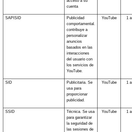
acceso a su
cuenta
SAPISID
Publicidad
YouTube
1 
comportamental.
contribuye a
personalizar
anuncios
basados en las
interacciones
del usuario con
los servicios de
YouTube.
SID
Publicitaria. Se
YouTube
1 
usa para
proporcionar
publicidad.
SSID
Técnica. Se usa
YouTube
1 
para garantizar
la seguridad de
las sesiones de