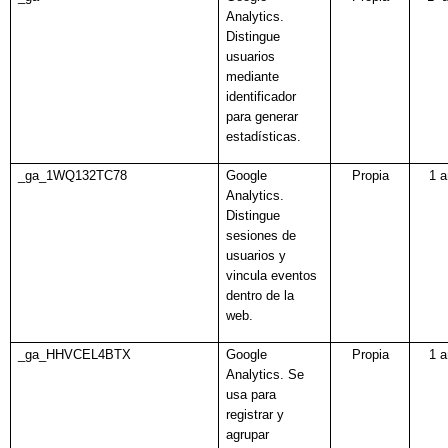
Analytics.
Distingue
usuarios
mediante
identificador
para generar
estadísticas.
_ga_1WQ132TC78
Google
Propia
1 
Analytics.
Distingue
sesiones de
usuarios y
vincula eventos
dentro de la
web.
_ga_HHVCEL4BTX
Google
Propia
1 
Analytics.
Se
usa para
registrar y
agrupar