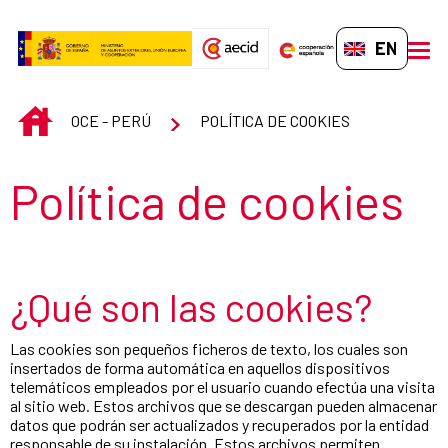
Skip to Main Content
EN-GB
men
INICIO
OCE - PERÚ
POLÍTICA DE COOKIES
Section title
Política de cookies
¿Qué son las cookies?
Las cookies son pequeños ficheros de texto, los cuales son
insertados de forma automática en aquellos dispositivos
telemáticos empleados por el usuario cuando efectúa una visita
al sitio web. Estos archivos que se descargan pueden almacenar
datos que podrán ser actualizados y recuperados por la entidad
responsable de su instalación. Estos archivos permiten