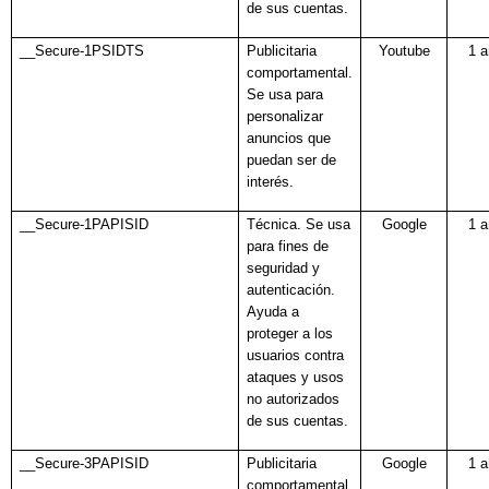
de sus cuentas.
__Secure-1PSIDTS
Publicitaria
Youtube
1 
comportamental.
Se usa para
personalizar
anuncios que
puedan ser de
interés.
__Secure-1PAPISID
Técnica. Se usa
Google
1 
para fines de
seguridad y
autenticación.
Ayuda a
proteger a los
usuarios contra
ataques y usos
no autorizados
de sus cuentas.
__Secure-3PAPISID
Publicitaria
Google
1 
comportamental.