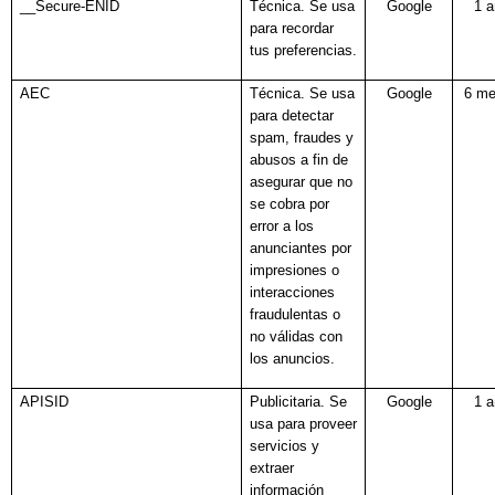
__Secure-ENID
Técnica. Se usa
Google
1 
para recordar
tus preferencias.
AEC
Técnica. Se usa
Google
6 m
para detectar
spam, fraudes y
abusos a fin de
asegurar que no
se cobra por
error a los
anunciantes por
impresiones o
interacciones
fraudulentas o
no válidas con
los anuncios.
APISID
Publicitaria. Se
Google
1 
usa para proveer
servicios y
extraer
información