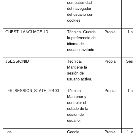
compatibilidad
del navegador
del usuario con
cookies.
GUEST_LANGUAGE_ID
Técnica. Guarda
Propia
1 
la preferencia de
idioma del
usuario invitado.
JSESSIONID
Técnica.
Propia
Ses
Mantiene la
sesión del
usuario activa.
LFR_SESSION_STATE_20100
Técnica.
Propia
1 
Mantener y
controlar el
estado de la
sesión del
usuario.
_ga
Google
Propia
1 