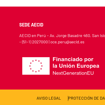
SEDE AECID
AECID en Perú - Av. Jorge Basadre 460. San Isi
- (51-1) 2027000 | oce.peru@aecid.es
AVISO LEGAL
PROTECCIÓN DE D