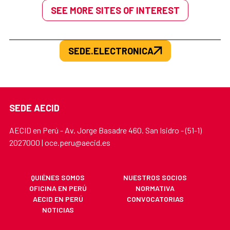
SEE MORE SITES OF INTEREST
SEDE.ELECTRONICA
SEDE AECID
AECID en Perú - Av. Jorge Basadre 460. San Isidro - (51-1)
2027000 | oce.peru@aecid.es
QUIÉNES SOMOS
NUESTROS SOCIOS
OFICINA EN PERÚ
NORMATIVA
AECID EN PERÚ
CONVOCATORIAS
NOTICIAS