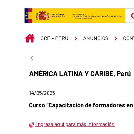
Skip to Main Content
INICIO
OCE - PERÚ
ANUNCIOS
CON
Ad section:
AMÉRICA LATINA Y CARIBE, Perú
Date of publication of the news item
14/05/2025
Title of the announcement:
Curso “Capacitación de formadores en l
Ingresa aquí para más información