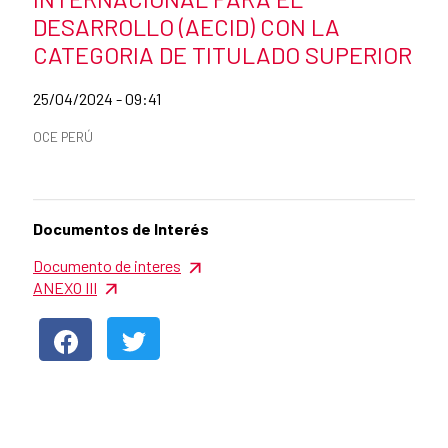
DESARROLLO (AECID) CON LA
CATEGORIA DE TITULADO SUPERIOR
Date of publication of the news item
25/04/2024 - 09:41
News categories
OCE PERÚ
Summary of the news
Documentos de Interés
News content
Documento de interes
ANEXO III