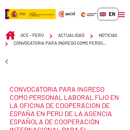
Skip to Main Content
EN-GB
men
INICIO
OCE - PERÚ
ACTUALIDAD
NOTICIAS
CONVOCATORIA PARA INGRESO COMO PERSONAL LABORAL FIJO EN LA OFICINA DE COOPERACION DE ESPAÑA EN PERÚ DE LA AGENCIA ESPAÑOLA DE COOPERACIÓN INTERNACIONAL PARA EL DESARROLLO (AECID) CON LA CATEGORIA DE TITULADO SUPERIOR
News title
CONVOCATORIA PARA INGRESO
COMO PERSONAL LABORAL FIJO EN
LA OFICINA DE COOPERACION DE
ESPAÑA EN PERÚ DE LA AGENCIA
ESPAÑOLA DE COOPERACIÓN
INTERNACIONAL PARA EL