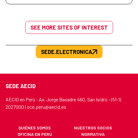
SEE MORE SITES OF INTEREST
SEDE.ELECTRONICA
SEDE AECID
AECID en Perú - Av. Jorge Basadre 460. San Isidro - (51-1)
2027000 | oce.peru@aecid.es
QUIÉNES SOMOS
NUESTROS SOCIOS
OFICINA EN PERÚ
NORMATIVA