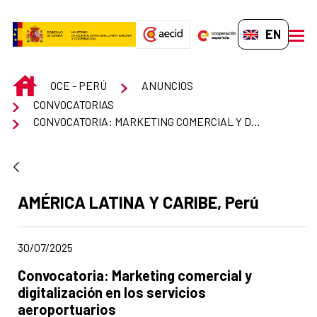
Skip to Main Content
EN-GB
men
INICIO
OCE - PERÚ
ANUNCIOS
CONVOCATORIAS
CONVOCATORIA: MARKETING COMERCIAL Y DIGITALIZACIÓN EN LOS SERVICIOS AEROPORTUARIOS
Ad section:
AMÉRICA LATINA Y CARIBE, Perú
Date of publication of the news item
30/07/2025
Title of the announcement:
Convocatoria: Marketing comercial y
digitalización en los servicios
aeroportuarios