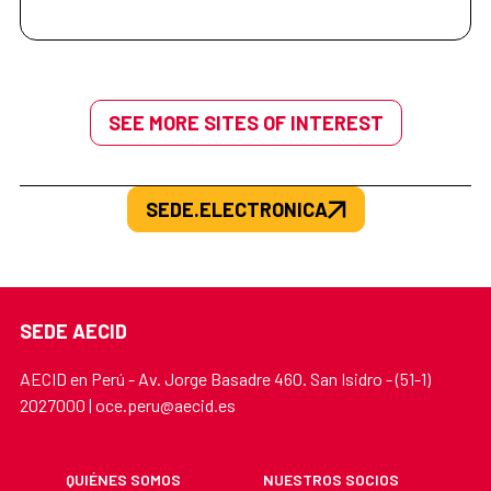
SEE MORE SITES OF INTEREST
SEDE.ELECTRONICA
SEDE AECID
AECID en Perú - Av. Jorge Basadre 460. San Isidro - (51-1)
2027000 | oce.peru@aecid.es
QUIÉNES SOMOS
NUESTROS SOCIOS