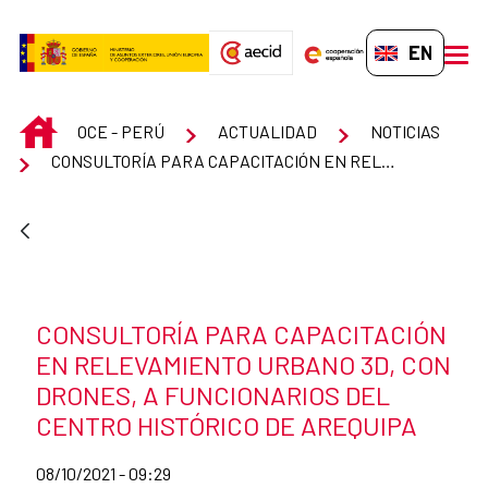
Skip to Main Content
EN-GB
men
INICIO
OCE - PERÚ
ACTUALIDAD
NOTICIAS
CONSULTORÍA PARA CAPACITACIÓN EN RELEVAMIENTO URBANO 3D, CON DRONES, A FUNCIONARIOS DEL CENTRO HISTÓRICO DE AREQUIPA
News title
CONSULTORÍA PARA CAPACITACIÓN
EN RELEVAMIENTO URBANO 3D, CON
DRONES, A FUNCIONARIOS DEL
CENTRO HISTÓRICO DE AREQUIPA
Date of publication of the news item
08/10/2021 - 09:29