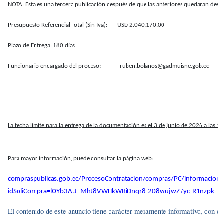
NOTA: Esta es una tercera publicación después de que las anteriores quedaran de
Presupuesto Referencial Total (Sin Iva): USD 2.040.170.00
Plazo de Entrega: 180 días
Funcionario encargado del proceso: ruben.bolanos@gadmuisne.gob.ec
La fecha límite para la entrega de la documentación es el 3 de junio de 2026 a las
Para mayor información, puede consultar la página web:
compraspublicas.gob.ec/ProcesoContratacion/compras/PC/informacio
idSoliCompra=lOYb3AU_MhJ8VWHkWRiDnqr8-208wujwZ7yc-R1nzpk
El contenido de este anuncio tiene carácter meramente informativo, con el 