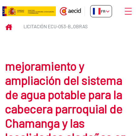
Saut au contenu principal
Ouvri
FR-FR
Licitación ECU-053-B_obras
INICIO
LICITACIÓN ECU-053-B_OBRAS
mejoramiento y
ampliación del sistema
de agua potable para la
cabecera parroquial de
Chamanga y las