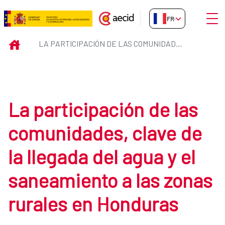
Saut au contenu principal
Ouvri
FR-FR
La participación de las comunida
INICIO
LA PARTICIPACIÓN DE LAS COMUNIDADES, CLAVE DE LA LLEGADA DEL AGUA Y EL SANEAMIENTO A LAS ZONAS RURALES EN HONDURAS
La participación de las
comunidades, clave de
la llegada del agua y el
saneamiento a las zonas
rurales en Honduras