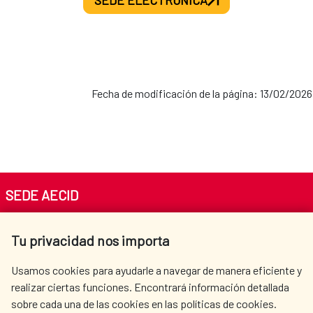
SEDE ELECTRÓNICA
Fecha de modificación de la página: 13/02/2026
SEDE AECID
Av. Reyes Católicos 4 - 28040 Madrid
Tu privacidad nos importa
Tel. +34 900 20 30 54​​​​​​​
centro.informacion@aecid.es
Usamos cookies para ayudarle a navegar de manera eficiente y
realizar ciertas funciones. Encontrará información detallada
sobre cada una de las cookies en las políticas de cookies.
AECID
OÙ NOUS COOPÉRONS