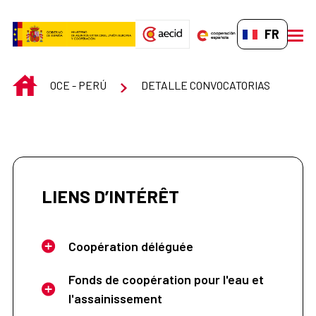
Saut au contenu principal
FR-FR
men
INICIO
OCE - PERÚ
DETALLE CONVOCATORIAS
LIENS D’INTÉRÊT
Coopération déléguée
Fonds de coopération pour l'eau et
l'assainissement