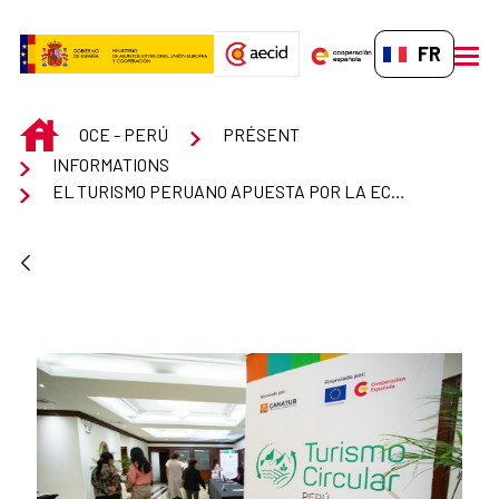
Saut au contenu principal
FR-FR
men
INICIO
OCE - PERÚ
PRÉSENT
INFORMATIONS
EL TURISMO PERUANO APUESTA POR LA ECONOMÍA CIRCULAR COMO MOTOR DE CAMBIO