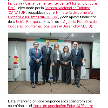
Inclusiva y Climáticamente Inteligente” (Turismo Circular
Perú)
, ejecutado por la
Cámara Nacional de Turismo
(CANATUR)
, respaldada por el
Ministerio de Comercio
Exterior y Turismo (MINCETUR)
, y con apoyo financiero
de la
Unión Europea
, a través de la
Agencia Española de
Cooperación Internacional para el Desarrollo (AECID).
Esta intervención, que responde a los compromisos
asumidos en el
Marco de Asociación País (MAP) entre