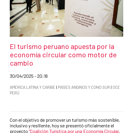
Pie de foto:
Título de la noticia
El turismo peruano apuesta por la
economía circular como motor de
cambio
Fecha de publicación de la noticia
30/04/2025 - 20:16
Categorías de la noticia
AMÉRICA LATINA Y CARIBE
|
PAÍSES ANDINOS Y CONO SUR
|
OCE
PERÚ
Resumen de la noticia
Con el objetivo de promover un turismo más sostenible,
Contenido de la noticia
inclusivo y resiliente, hoy se presentó oficialmente el
proyecto
“Coalición Turística por una Economía Circular,