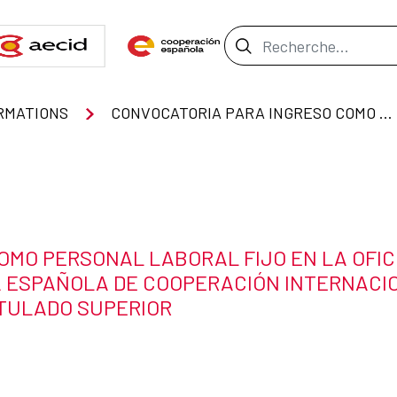
Barre de recher
RMATIONS
CONVOCATORIA PARA INGRESO COMO PERSONAL LABORAL FIJO EN LA OFICINA DE COOPERACION DE ESPAÑA EN PERÚ DE LA AGENCIA ESPAÑOLA DE COOPERACIÓN INTERNACIONAL PARA EL DESARROLLO (AECID) CON LA CATEGORIA DE TITULADO SUPERIOR
OMO PERSONAL LABORAL FIJO EN LA OFIC
A ESPAÑOLA DE COOPERACIÓN INTERNACI
TITULADO SUPERIOR