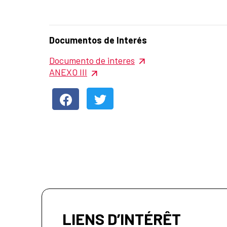
Resumen de la noticia
Documentos de Interés
Contenido de la noticia
Documento de interes
ANEXO III
LIENS D’INTÉRÊT