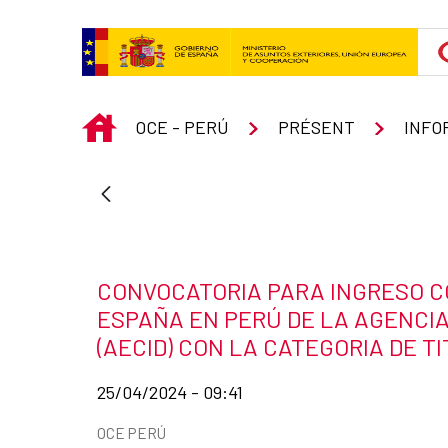
Saut au contenu principal
INICIO
OCE - PERÚ
PRÉSENT
INFO
Título de la noticia
CONVOCATORIA PARA INGRESO C
ESPAÑA EN PERÚ DE LA AGENCI
(AECID) CON LA CATEGORIA DE 
Fecha de publicación de la noticia
25/04/2024 - 09:41
Categorías de la noticia
OCE PERÚ