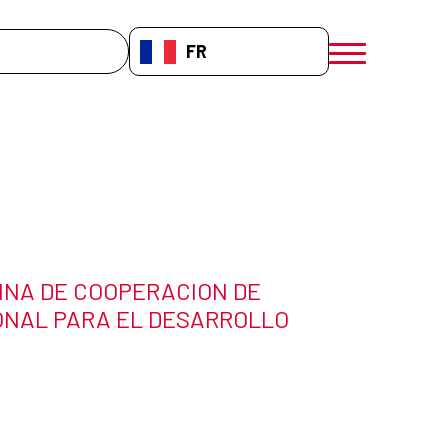
che
FR-FR
menú móvil a
INA DE COOPERACION DE
ONAL PARA EL DESARROLLO