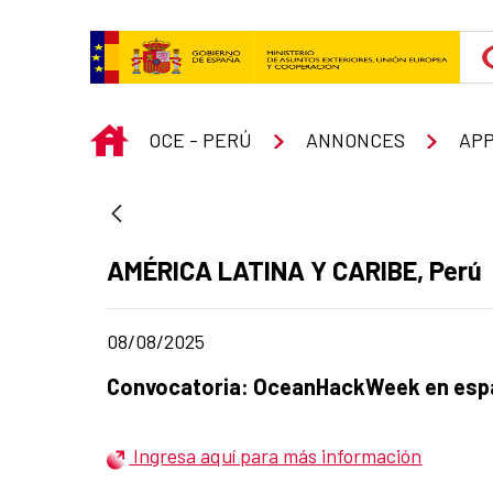
Saut au contenu principal
INICIO
OCE - PERÚ
ANNONCES
AP
Apartado del anuncio:
AMÉRICA LATINA Y CARIBE, Perú
Fecha de publicación de la noticia
08/08/2025
Título del anuncio:
Convocatoria: OceanHackWeek en españ
Ingresa aquí para más información