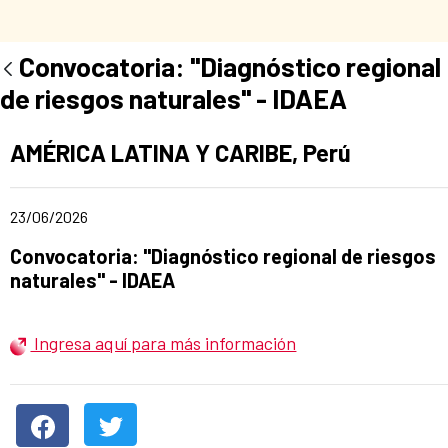
Convocatoria: "Diagnóstico regional
de riesgos naturales" - IDAEA
Ad section:
AMÉRICA LATINA Y CARIBE, Perú
Date of publication of the news item
23/06/2026
Title of the announcement:
Convocatoria: "Diagnóstico regional de riesgos
naturales" - IDAEA
Ingresa aquí para más información