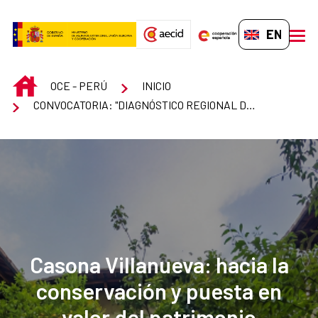
Skip to Main Content
EN-GB
men
INICIO
OCE - PERÚ
INICIO
CONVOCATORIA: "DIAGNÓSTICO REGIONAL DE RIESGOS NATURALES" - IDAEA
Casona Villanueva: hacia la
conservación y puesta en
valor del patrimonio