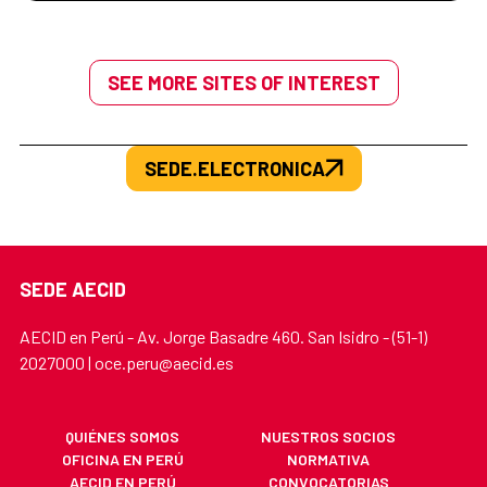
SEE MORE SITES OF INTEREST
SEDE.ELECTRONICA
SEDE AECID
AECID en Perú - Av. Jorge Basadre 460. San Isidro - (51-1)
2027000 | oce.peru@aecid.es
QUIÉNES SOMOS
NUESTROS SOCIOS
OFICINA EN PERÚ
NORMATIVA
AECID EN PERÚ
CONVOCATORIAS