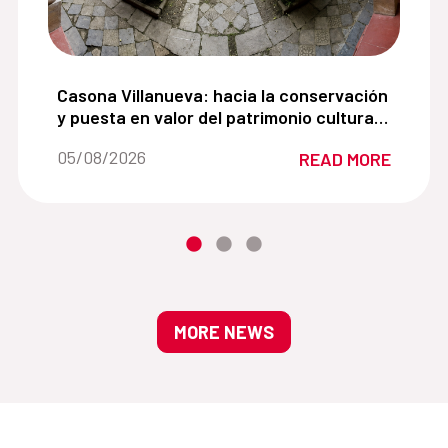
para impulsar la recuperación del espacio público en 
Casona Villanueva: hacia la conservación y puest
Casona Villanueva: hacia la conservación
y puesta en valor del patrimonio cultural
del centro histórico de Cajamarca
Date of the news::
05/08/2026
READ MORE
MORE NEWS