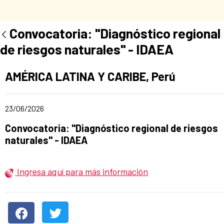
Convocatoria: "Diagnóstico regional
de riesgos naturales" - IDAEA
Ad section:
AMÉRICA LATINA Y CARIBE, Perú
Date of publication of the news item
23/06/2026
Title of the announcement:
Convocatoria: "Diagnóstico regional de riesgos
naturales" - IDAEA
Ingresa aquí para más información