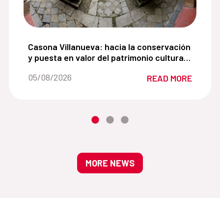
para impulsar la recuperación del espacio público en 
Casona Villanueva: hacia la conservación y puest
Casona Villanueva: hacia la conservación
y puesta en valor del patrimonio cultural
del centro histórico de Cajamarca
Date of the news::
05/08/2026
READ MORE
MORE NEWS