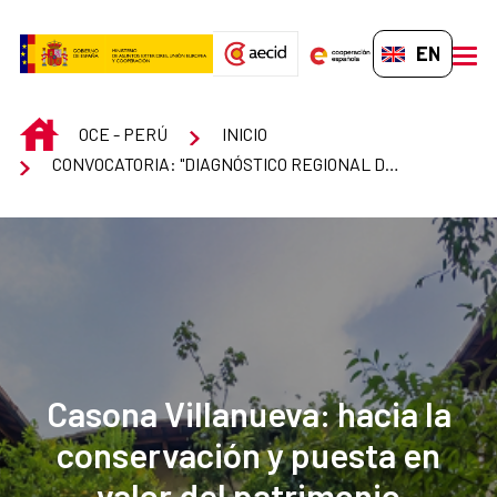
Skip to Main Content
EN-GB
men
INICIO
OCE - PERÚ
INICIO
CONVOCATORIA: "DIAGNÓSTICO REGIONAL DE RIESGOS NATURALES" - IDAEA
Casona Villanueva: hacia la
conservación y puesta en
valor del patrimonio