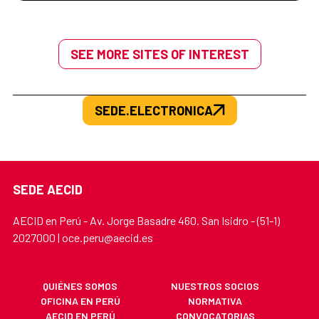
SEE MORE SITES OF INTEREST
SEDE.ELECTRONICA
SEDE AECID
AECID en Perú - Av. Jorge Basadre 460. San Isidro - (51-1)
2027000 | oce.peru@aecid.es
QUIÉNES SOMOS
NUESTROS SOCIOS
OFICINA EN PERÚ
NORMATIVA
AECID EN PERÚ
CONVOCATORIAS