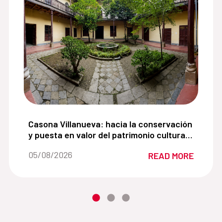
para impulsar la recuperación del espacio público en 
Casona Villanueva: hacia la conservación y puest
Casona Villanueva: hacia la conservación
y puesta en valor del patrimonio cultural
del centro histórico de Cajamarca
Date of the news::
05/08/2026
READ MORE