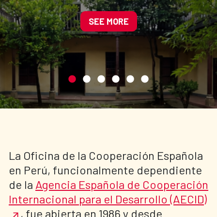
cultural del centro
histórico de Cajamarca
SEE MORE
La Oficina de la Cooperación Española
en Perú, funcionalmente dependiente
de la
Agencia Española de Cooperación
Internacional para el Desarrollo (AECID)
, fue abierta en 1986 y desde