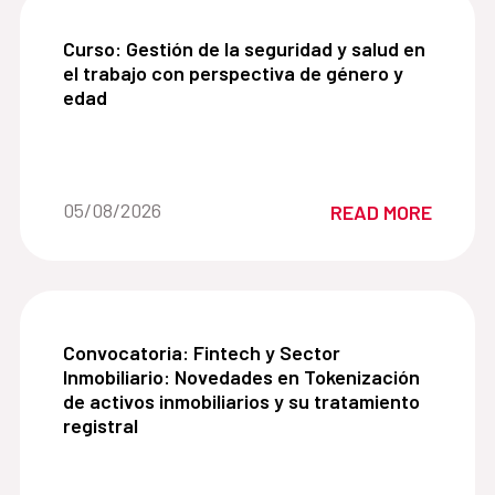
Curso: Gestión de la seguridad y salud en el tra
Curso: Gestión de la seguridad y salud en
el trabajo con perspectiva de género y
edad
Date of the news::
05/08/2026
READ MORE
Convocatoria: Fintech y Sector Inmobiliario: Nove
Convocatoria: Fintech y Sector
Inmobiliario: Novedades en Tokenización
de activos inmobiliarios y su tratamiento
registral