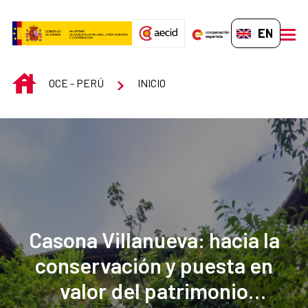
Skip to Main Content
EN-GB
men
INICIO
OCE - PERÚ
INICIO
Casona Villanueva: hacia la
conservación y puesta en
valor del patrimonio