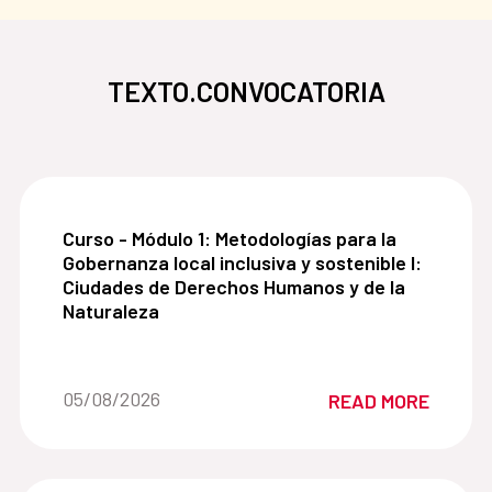
TEXTO.CONVOCATORIA
Curso - Módulo 1: Metodologías para la Gobernanz
Curso - Módulo 1: Metodologías para la
Gobernanza local inclusiva y sostenible I:
Ciudades de Derechos Humanos y de la
Naturaleza
Date of the news::
05/08/2026
READ MORE