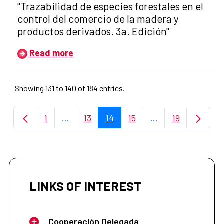
"Trazabilidad de especies forestales en el
control del comercio de la madera y
productos derivados. 3a. Edición"
Read more
Showing 131 to 140 of 184 entries.
1
...
13
14
15
...
19
Page
Intermediate Pages Use TAB to navigate.
Page
Page
Page
Intermediate Page
Page
LINKS OF INTEREST
Cooperación Delegada