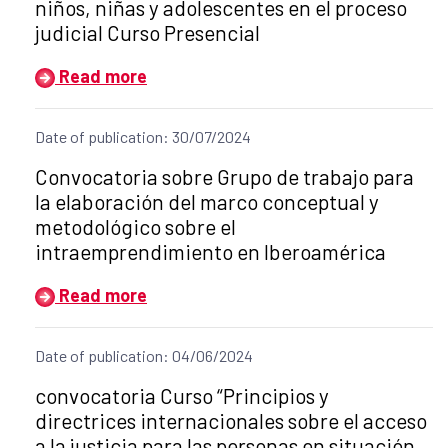
niños, niñas y adolescentes en el proceso
judicial Curso Presencial
Read more
Date of publication: 30/07/2024
Title of the announcement:
​Convocatoria sobre Grupo de trabajo para
la elaboración del marco conceptual y
metodológico sobre el
intraemprendimiento en Iberoamérica
Read more
Date of publication: 04/06/2024
Title of the announcement:
convocatoria Curso “Principios y
directrices internacionales sobre el acceso
a la justicia para las personas en situación