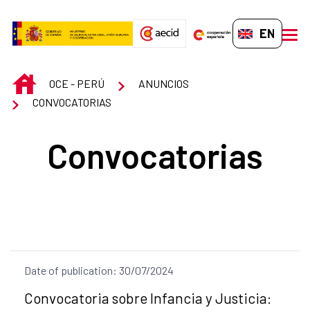
Skip to Main Content
EN-GB
men
INICIO
OCE - PERÚ
ANUNCIOS
CONVOCATORIAS
Convocatorias
Date of publication: 30/07/2024
Title of the announcement:
Convocatoria sobre Infancia y Justicia: