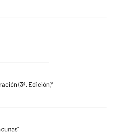
ción (3ª. Edición)”
acunas"