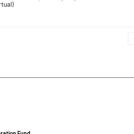
tual)
ration Fund