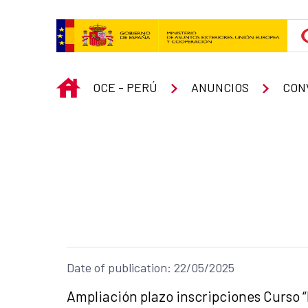
Skip to Main Content
INICIO
OCE - PERÚ
ANUNCIOS
CON
Date of publication: 22/05/2025
Title of the announcement:
Ampliación plazo inscripciones Curso “