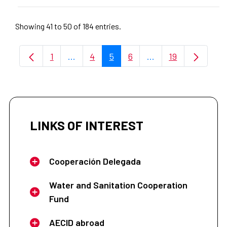
Showing 41 to 50 of 184 entries.
1
...
4
5
6
...
19
Page
Intermediate Pages Use TAB to navigate
Page
Page
Page
Intermediate Pages
Page
LINKS OF INTEREST
Cooperación Delegada
Water and Sanitation Cooperation
Fund
AECID abroad