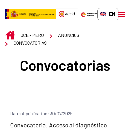
Skip to Main Content
EN-GB
men
INICIO
OCE - PERÚ
ANUNCIOS
CONVOCATORIAS
Convocatorias
Date of publication: 30/07/2025
Title of the announcement:
Convocatoria: Acceso al diagnóstico