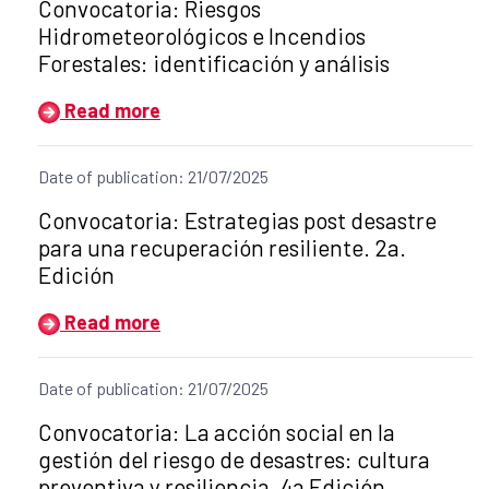
Title of the announcement:
Convocatoria: Riesgos
Hidrometeorológicos e Incendios
Forestales: identificación y análisis
Read more
Date of publication: 21/07/2025
Title of the announcement:
Convocatoria: Estrategias post desastre
para una recuperación resiliente. 2a.
Edición
Read more
Date of publication: 21/07/2025
Title of the announcement:
Convocatoria: La acción social en la
gestión del riesgo de desastres: cultura
preventiva y resiliencia, 4a Edición