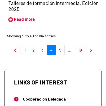
Talleres de formación Intermedia. Edición
2025
Read more
Showing 31 to 40 of 184 entries.
1
2
3
4
5
...
19
Page
Page
Page
Page
Page
Intermediate Pages 
Page
LINKS OF INTEREST
Cooperación Delegada