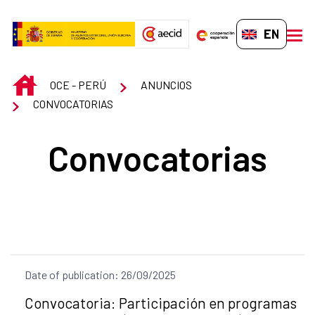
Skip to Main Content
EN-GB
men
INICIO
OCE - PERÚ
ANUNCIOS
CONVOCATORIAS
Convocatorias
Date of publication: 26/09/2025
Title of the announcement:
Convocatoria: Participación en programas