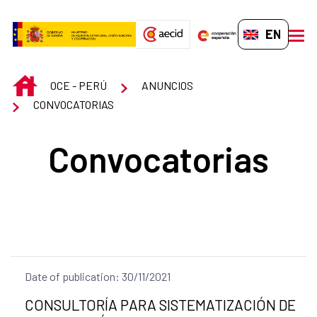
Skip to Main Content
EN-GB
men
INICIO
OCE - PERÚ
ANUNCIOS
CONVOCATORIAS
Convocatorias
Date of publication: 30/11/2021
Title of the announcement:
CONSULTORÍA PARA SISTEMATIZACIÓN DE