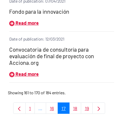
Date of publication: 07/04/2021
Title of the announcement:
Fondo para la innovación
Read more
Date of publication: 12/03/2021
Title of the announcement:
Convocatoria de consultoría para
evaluación de final de proyecto con
Acciona.org
Read more
Showing 161 to 170 of 184 entries.
1
...
16
17
18
19
Page
Intermediate Pages Use TAB to naviga
Page
Page
Page
Page