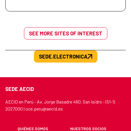
SEE MORE SITES OF INTEREST
SEDE.ELECTRONICA
SEDE AECID
AECID en Perú - Av. Jorge Basadre 460. San Isidro - (51-1)
2027000 | oce.peru@aecid.es
QUIÉNES SOMOS
NUESTROS SOCIOS