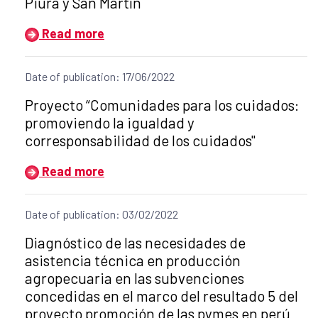
Piura y San Martín
Read more
Date of publication: 17/06/2022
Title of the announcement:
Proyecto “Comunidades para los cuidados:
promoviendo la igualdad y
corresponsabilidad de los cuidados"
Read more
Date of publication: 03/02/2022
Title of the announcement:
Diagnóstico de las necesidades de
asistencia técnica en producción
agropecuaria en las subvenciones
concedidas en el marco del resultado 5 del
proyecto promoción de las pymes en perú