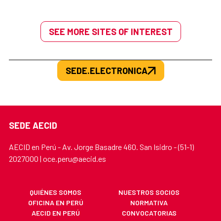
SEE MORE SITES OF INTEREST
SEDE.ELECTRONICA
SEDE AECID
AECID en Perú - Av. Jorge Basadre 460. San Isidro - (51-1)
2027000 | oce.peru@aecid.es
QUIÉNES SOMOS
NUESTROS SOCIOS
OFICINA EN PERÚ
NORMATIVA
AECID EN PERÚ
CONVOCATORIAS