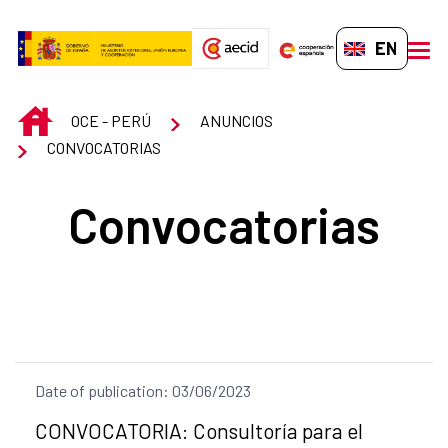
Skip to Main Content
EN-GB
men
INICIO
OCE - PERÚ
ANUNCIOS
CONVOCATORIAS
Convocatorias
Date of publication: 03/06/2023
Title of the announcement:
CONVOCATORIA: Consultoría para el