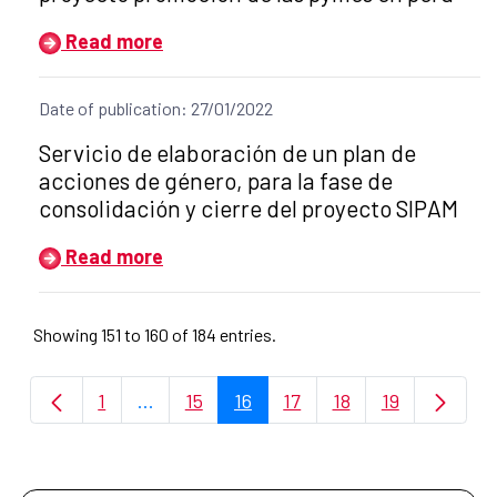
Read more
Date of publication: 27/01/2022
Title of the announcement:
Servicio de elaboración de un plan de
acciones de género, para la fase de
consolidación y cierre del proyecto SIPAM
Read more
Showing 151 to 160 of 184 entries.
1
...
15
16
17
18
19
Page
Intermediate Pages Use TAB to navigate.
Page
Page
Page
Page
Page