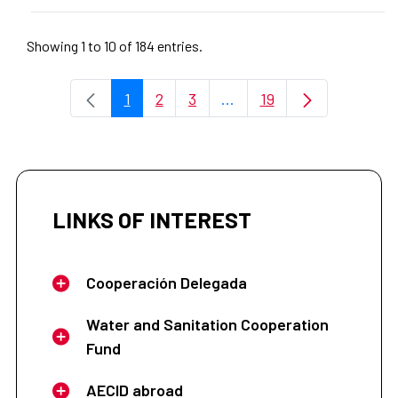
Showing 1 to 10 of 184 entries.
1
2
3
...
19
Page
Page
Page
Intermediate Pages Use 
Page
LINKS OF INTEREST
Cooperación Delegada
Water and Sanitation Cooperation
Fund
AECID abroad