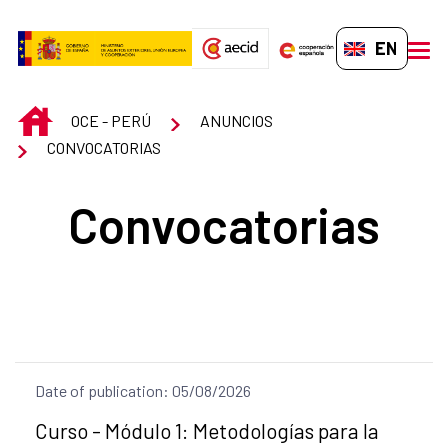
Skip to Main Content
EN-GB
men
INICIO
OCE - PERÚ
ANUNCIOS
CONVOCATORIAS
Convocatorias
Date of publication: 05/08/2026
Title of the announcement:
Curso - Módulo 1: Metodologías para la