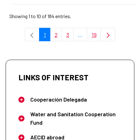
Showing 1 to 10 of 184 entries.
1
2
3
...
19
Page
Page
Page
Intermediate Pages Use 
Page
LINKS OF INTEREST
Cooperación Delegada
Water and Sanitation Cooperation
Fund
AECID abroad