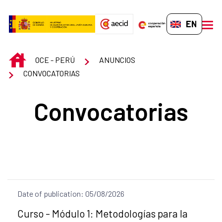
Skip to Main Content
EN-GB
men
INICIO
OCE - PERÚ
ANUNCIOS
CONVOCATORIAS
Convocatorias
Date of publication: 05/08/2026
Title of the announcement:
Curso - Módulo 1: Metodologías para la