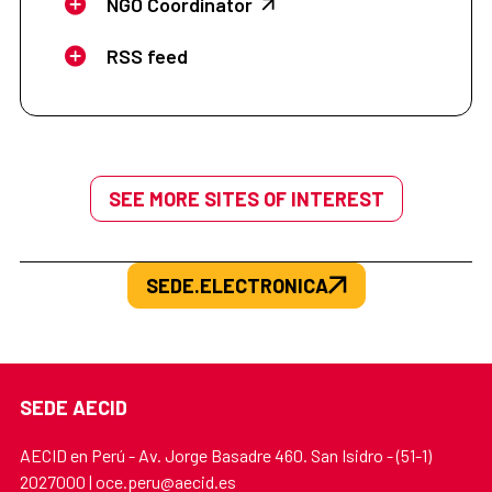
NGO Coordinator
RSS feed
SEE MORE SITES OF INTEREST
SEDE.ELECTRONICA
SEDE AECID
AECID en Perú - Av. Jorge Basadre 460. San Isidro - (51-1)
2027000 | oce.peru@aecid.es