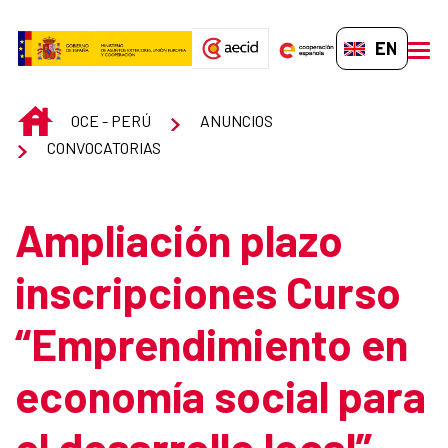
Skip to Main Content
EN-GB
men
INICIO
OCE - PERÚ
ANUNCIOS
CONVOCATORIAS
Ampliación plazo
inscripciones Curso
“Emprendimiento en
economía social para
el desarrollo local”