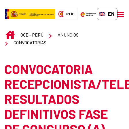
Skip to Main Content
EN-GB
men
INICIO
OCE - PERÚ
ANUNCIOS
CONVOCATORIAS
CONVOCATORIA
RECEPCIONISTA/TEL
RESULTADOS
DEFINITIVOS FASE
DE CONCURSO (A)