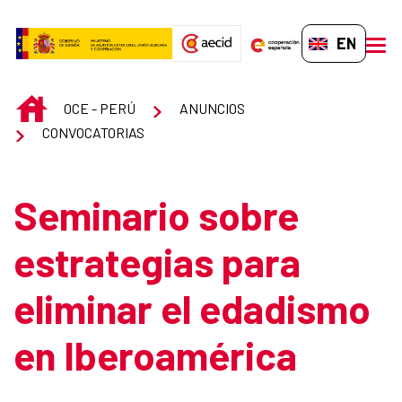
Skip to Main Content
EN-GB
men
INICIO
OCE - PERÚ
ANUNCIOS
CONVOCATORIAS
Seminario sobre
estrategias para
eliminar el edadismo
en Iberoamérica