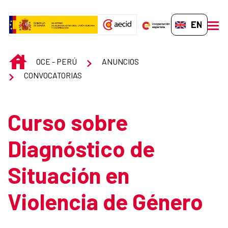
Skip to Main Content
EN-GB
men
INICIO
OCE - PERÚ
ANUNCIOS
CONVOCATORIAS
Curso sobre
Diagnóstico de
Situación en
Violencia de Género