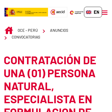
Skip to Main Content
EN-GB
men
INICIO
OCE - PERÚ
ANUNCIOS
CONVOCATORIAS
CONTRATACIÓN DE
UNA (01) PERSONA
NATURAL,
ESPECIALISTA EN
FORMULACION DE