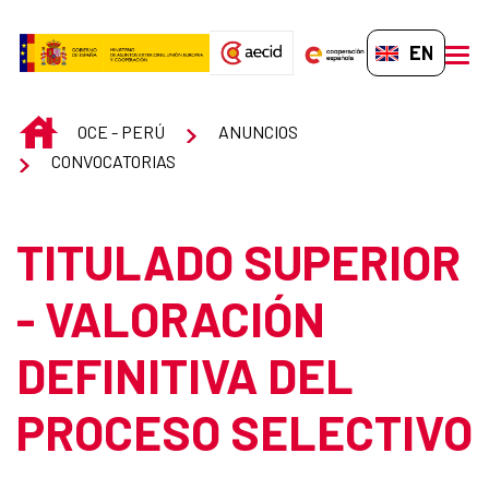
Skip to Main Content
EN-GB
men
INICIO
OCE - PERÚ
ANUNCIOS
CONVOCATORIAS
TITULADO SUPERIOR
- VALORACIÓN
DEFINITIVA DEL
PROCESO SELECTIVO