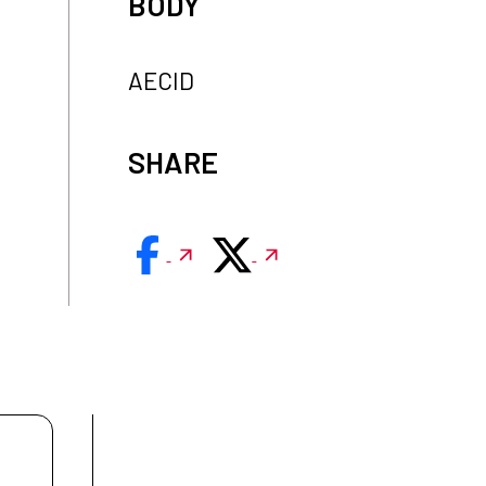
BODY
AECID
SHARE