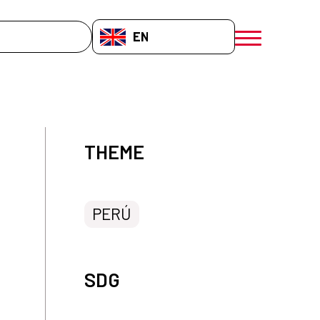
EN-GB
menú móvil a
THEME
PERÚ
SDG