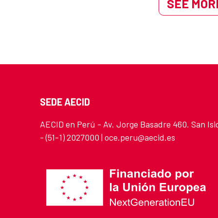
SEE MORE
SEDE AECID
AECID en Perú - Av. Jorge Basadre 460. San Isi
- (51-1) 2027000 | oce.peru@aecid.es