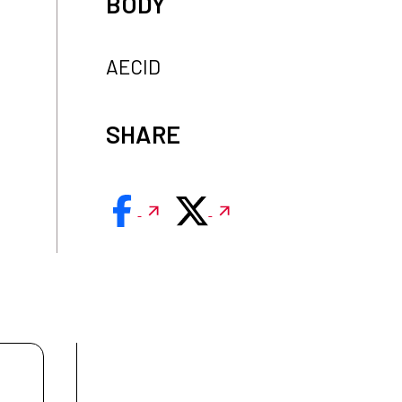
BODY
AECID
SHARE