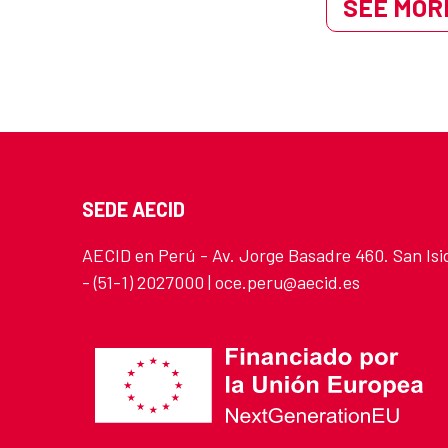
SEE MORE
SEDE AECID
AECID en Perú - Av. Jorge Basadre 460. San Isi
- (51-1) 2027000 | oce.peru@aecid.es