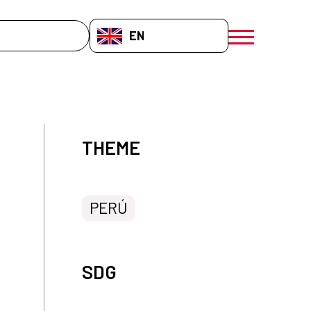
EN-GB
menú móvil a
THEME
PERÚ
SDG