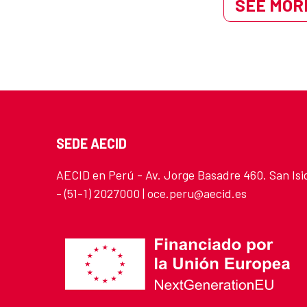
SEE MORE
SEDE AECID
AECID en Perú - Av. Jorge Basadre 460. San Isi
- (51-1) 2027000 | oce.peru@aecid.es