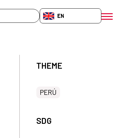
EN-GB
menú móvil a
THEME
PERÚ
SDG