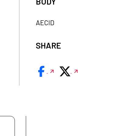
BODY
AECID
SHARE