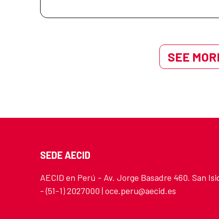
SEE MORE
SEDE AECID
AECID en Perú - Av. Jorge Basadre 460. San Isi
- (51-1) 2027000 | oce.peru@aecid.es