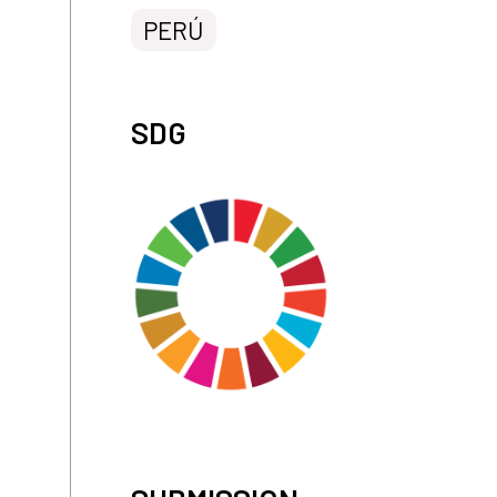
PERÚ
SDG