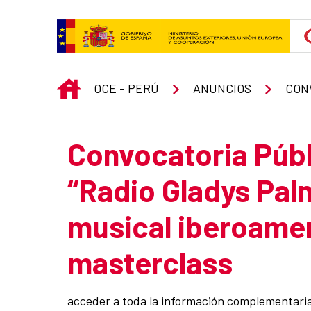
Skip to Main Content
INICIO
OCE - PERÚ
ANUNCIOS
CON
Convocatoria Públi
“Radio Gladys Pal
musical iberoamer
masterclass
acceder a toda la información complementaria