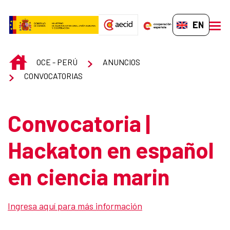
Skip to Main Content
EN-GB
men
INICIO
OCE - PERÚ
ANUNCIOS
CONVOCATORIAS
Convocatoria |
Hackaton en español
en ciencia marin
Ingresa aquí para más información