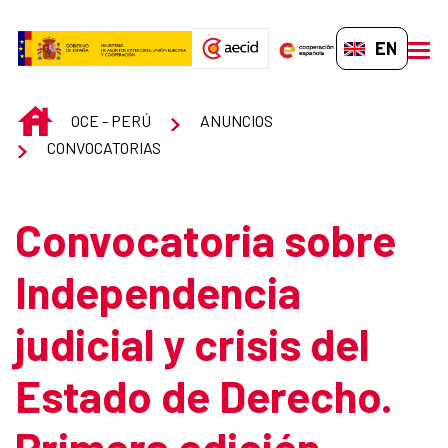
Skip to Main Content
EN-GB
men
INICIO
OCE - PERÚ
ANUNCIOS
CONVOCATORIAS
Convocatoria sobre
Independencia
judicial y crisis del
Estado de Derecho.
Primera edición