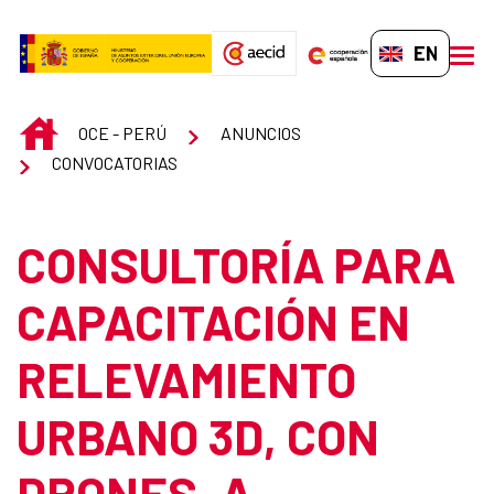
Skip to Main Content
EN-GB
men
INICIO
OCE - PERÚ
ANUNCIOS
CONVOCATORIAS
CONSULTORÍA PARA
CAPACITACIÓN EN
RELEVAMIENTO
URBANO 3D, CON
DRONES, A