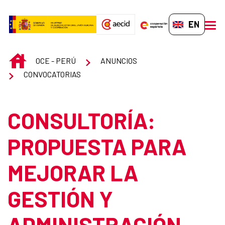
Skip to Main Content
EN-GB
men
INICIO
OCE - PERÚ
ANUNCIOS
CONVOCATORIAS
CONSULTORÍA:
PROPUESTA PARA
MEJORAR LA
GESTIÓN Y
ADMINISTRACIÓN