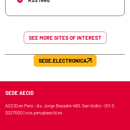
SEE MORE SITES OF INTEREST
SEDE.ELECTRONICA
SEDE AECID
AECID en Perú - Av. Jorge Basadre 460. San Isidro - (51-1)
2027000 | oce.peru@aecid.es