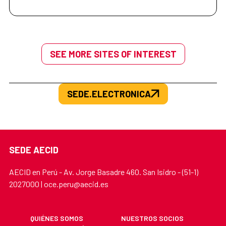
SEE MORE SITES OF INTEREST
SEDE.ELECTRONICA
SEDE AECID
AECID en Perú - Av. Jorge Basadre 460. San Isidro - (51-1)
2027000 | oce.peru@aecid.es
QUIÉNES SOMOS
NUESTROS SOCIOS