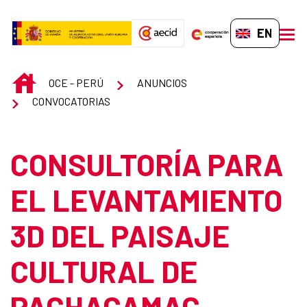
Skip to Main Content
EN-GB
men
INICIO
OCE - PERÚ
ANUNCIOS
CONVOCATORIAS
CONSULTORÍA PARA
EL LEVANTAMIENTO
3D DEL PAISAJE
CULTURAL DE
PACHACAMAC –