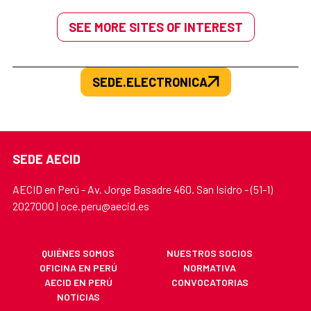
SEE MORE SITES OF INTEREST
SEDE.ELECTRONICA
SEDE AECID
AECID en Perú - Av. Jorge Basadre 460. San Isidro - (51-1)
2027000 | oce.peru@aecid.es
QUIÉNES SOMOS
NUESTROS SOCIOS
OFICINA EN PERÚ
NORMATIVA
AECID EN PERÚ
CONVOCATORIAS
NOTICIAS