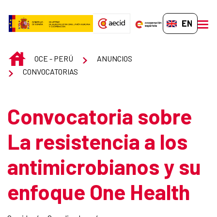
Skip to Main Content
EN-GB
men
INICIO
OCE - PERÚ
ANUNCIOS
CONVOCATORIAS
Convocatoria sobre
La resistencia a los
antimicrobianos y su
enfoque One Health