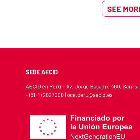
SEE MORE
SEDE AECID
AECID en Perú - Av. Jorge Basadre 460. San Isi
- (51-1) 2027000 | oce.peru@aecid.es