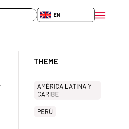
EN-GB
menú móvil a
THEME
AMÉRICA LATINA Y
r
CARIBE
PERÚ