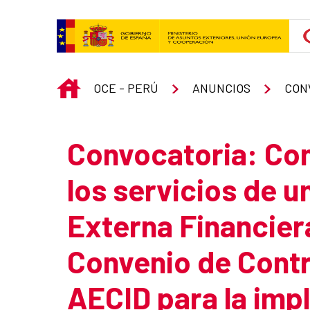
Skip to Main Content
INICIO
OCE - PERÚ
ANUNCIOS
CON
Convocatoria: Con
los servicios de u
Externa Financier
Convenio de Contri
AECID para la imp