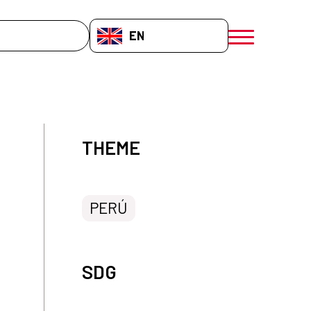
EN-GB
menú móvil a
THEME
PERÚ
SDG