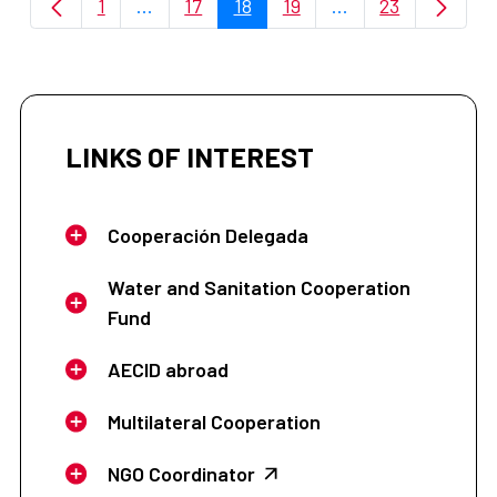
1
...
17
18
19
...
23
Page
Intermediate Pages Use TAB to navigate.
Page
Page
Page
Intermediate Page
Page
LINKS OF INTEREST
Cooperación Delegada
Water and Sanitation Cooperation
Fund
AECID abroad
Multilateral Cooperation
NGO Coordinator