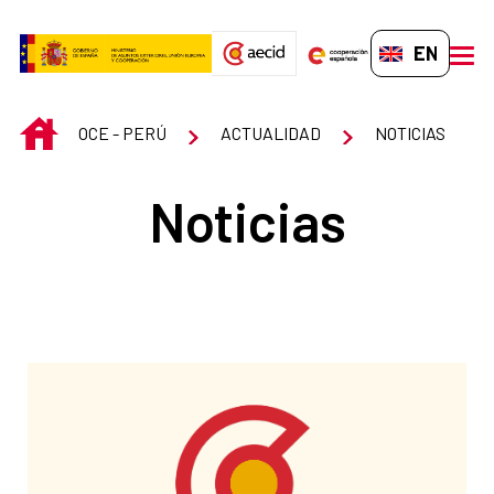
Skip to Main Content
EN-GB
men
INICIO
OCE - PERÚ
ACTUALIDAD
NOTICIAS
Noticias