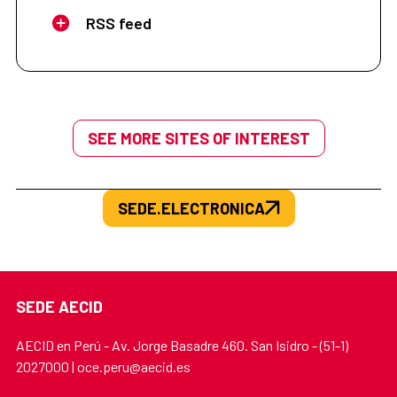
RSS feed
SEE MORE SITES OF INTEREST
SEDE.ELECTRONICA
SEDE AECID
AECID en Perú - Av. Jorge Basadre 460. San Isidro - (51-1)
2027000 | oce.peru@aecid.es