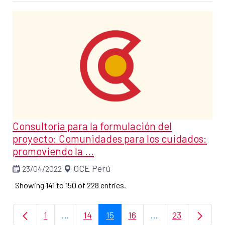
Consultoría para la formulación del
proyecto: Comunidades para los cuidados:
promoviendo la ...
OCE Perú
23/04/2022
Showing 141 to 150 of 228 entries.
1
...
14
15
16
...
23
Page
Intermediate Pages Use TAB to navigate.
Page
Page
Page
Intermediate Page
Page