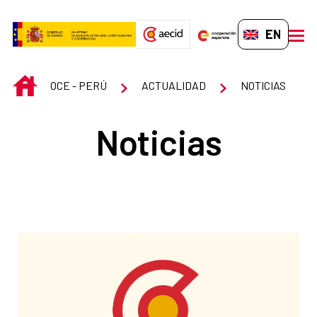
Skip to Main Content
EN-GB
men
INICIO
OCE - PERÚ
ACTUALIDAD
NOTICIAS
Noticias