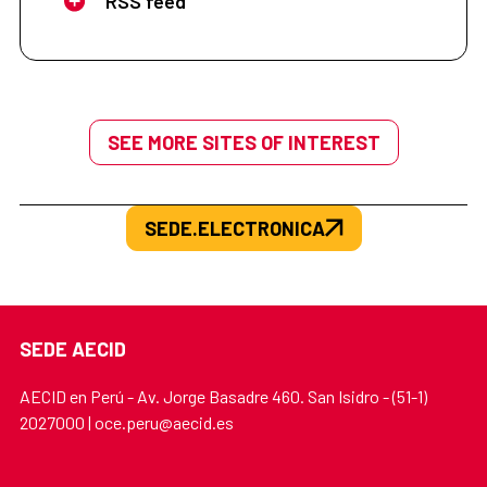
RSS feed
SEE MORE SITES OF INTEREST
SEDE.ELECTRONICA
SEDE AECID
AECID en Perú - Av. Jorge Basadre 460. San Isidro - (51-1)
2027000 | oce.peru@aecid.es