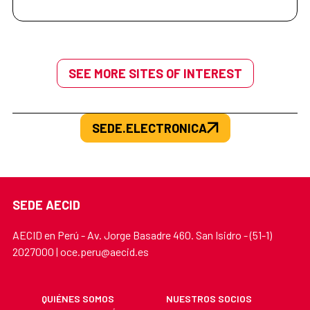
SEE MORE SITES OF INTEREST
SEDE.ELECTRONICA
SEDE AECID
AECID en Perú - Av. Jorge Basadre 460. San Isidro - (51-1)
2027000 | oce.peru@aecid.es
QUIÉNES SOMOS
NUESTROS SOCIOS