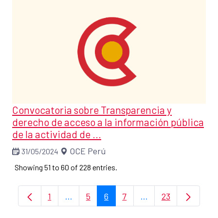
Convocatoria sobre Transparencia y
derecho de acceso a la información pública
de la actividad de ...
OCE Perú
31/05/2024
Showing 51 to 60 of 228 entries.
1
...
5
6
7
...
23
Page
Intermediate Pages Use TAB to navigate
Page
Page
Page
Intermediate Pages 
Page