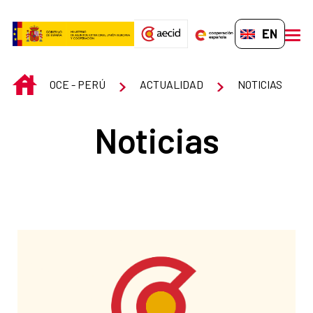
Skip to Main Content
EN-GB
men
INICIO
OCE - PERÚ
ACTUALIDAD
NOTICIAS
Noticias