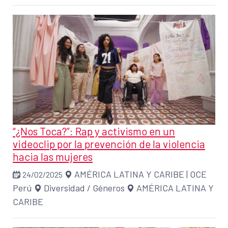
“¿Nos Toca?”: Rap y activismo en un
videoclip por la prevención de la violencia
hacia las mujeres
AMÉRICA LATINA Y CARIBE
|
OCE
24/02/2025
Perú
Diversidad / Géneros
AMÉRICA LATINA Y
CARIBE