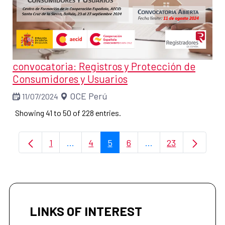
convocatoria: Registros y Protección de
Consumidores y Usuarios
OCE Perú
11/07/2024
Showing 41 to 50 of 228 entries.
1
...
4
5
6
...
23
Page
Intermediate Pages Use TAB to navigate
Page
Page
Page
Intermediate Pages 
Page
LINKS OF INTEREST