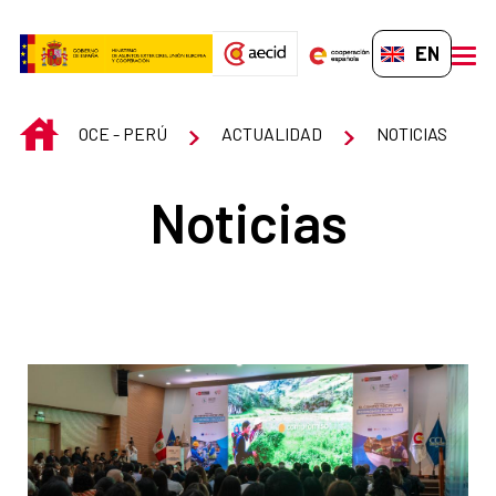
Skip to Main Content
EN-GB
men
INICIO
OCE - PERÚ
ACTUALIDAD
NOTICIAS
Noticias