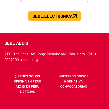
SEDE.ELECTRONICA
SEDE AECID
AECID en Perú - Av. Jorge Basadre 460. San Isidro - (51-1)
2027000 | oce.peru@aecid.es
QUIÉNES SOMOS
NUESTROS SOCIOS
OFICINA EN PERÚ
NORMATIVA
AECID EN PERÚ
CONVOCATORIAS
NOTICIAS